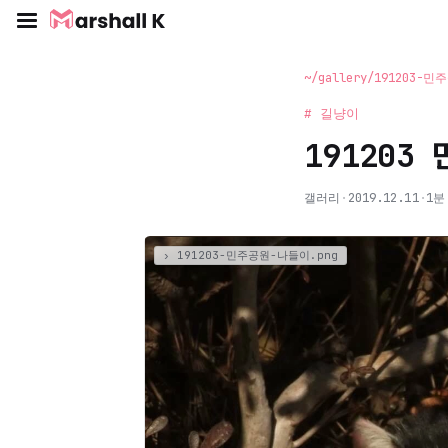
~/gallery/191203-
# 길냥이
191203
갤러리
·
2019.12.11
·
1분