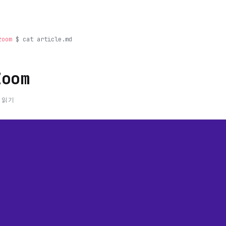
zoom
$ cat article.md
Zoom
 읽기