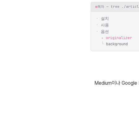
▤
목차 — tree ./articl
설치
사용
옵션
originalizer
background
Medium이나 Goog