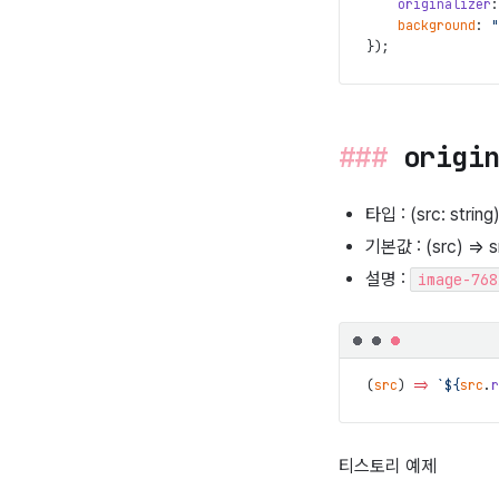
originalizer
:
background
:
"
}
)
;
origi
타입 : (src: string)
기본값 : (src) => s
설명 :
image-768
(
src
)
=>
`${
src
.
r
티스토리 예제