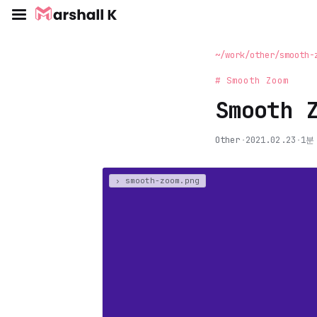
~/work/other/smooth-
# Smooth Zoom
Smooth 
Other
·
2021.02.23
·
1분