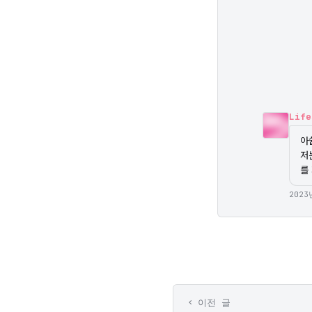
Life
아쉽
저
를
2023
이전 글