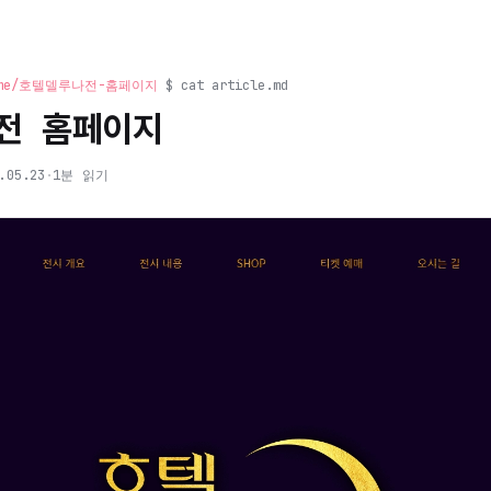
theme/호텔델루나전-홈페이지
$ cat article.md
전 홈페이지
.05.23
·
1분 읽기