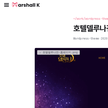
~/work/wordpress-
호텔델루나
Wordpress-theme
·
2020