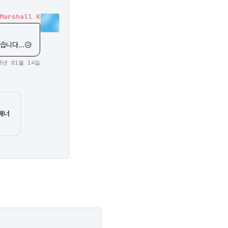
Marshall K
니다...😥
3년 01월 14일
배너