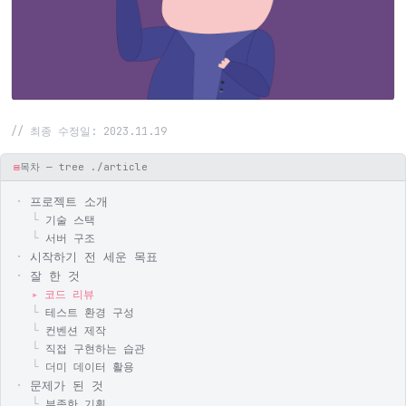
// 최종 수정일: 2023.11.19
▤
목차 — tree ./article
프로젝트 소개
기술 스택
서버 구조
시작하기 전 세운 목표
잘 한 것
코드 리뷰
테스트 환경 구성
컨벤션 제작
직접 구현하는 습관
더미 데이터 활용
문제가 된 것
부족한 기획