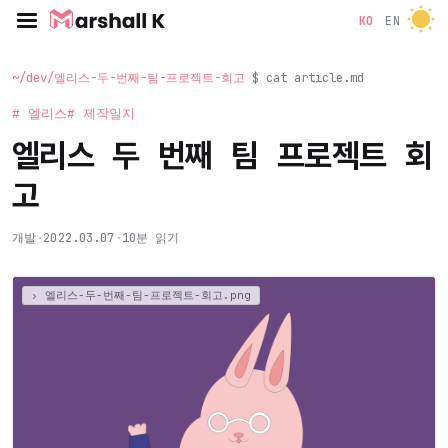
KO
EN
~/dev/엘리스-두-번째-팀-프로젝트-회고
$ cat article.md
# 엘리스
# 제작일지
엘리스 두 번째 팀 프로젝트 회
고
개발
·
2022.03.07
·
10분 읽기