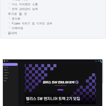
다소 아쉬웠던 소통
전역 상태관리 능력
추가로 할 것
문서화
Figma 익히기 및 디자인 공부
리팩터링
끝내며