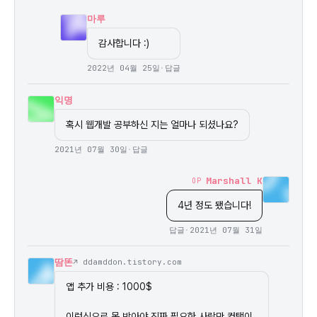
마루
감사합니다 :)
2022년 04월 25일
·
답글
익명
혹시 웹개발 공부하신 지는 얼마나 되셨나요?
2021년 07월 30일
·
답글
Marshall K
OP
4년 정도 됐습니다!
답글
·
2021년 07월 31일
땀똔
↗ ddamddon.tistory.com
앱 추가 비용 : 1000$

이런식으로 못 박아야 진짜 필요한 사람만 컨택이 