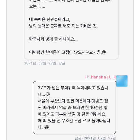
오는데....

내 능력은 천만불짜리고,

남의 능력은 공짜로 써도 되는 가벼운 것!

한국사회 병폐 중 하나예요...

어찌됐건 한여름에 고생이 많으시군요~ @.@
2021년 07월 27일
·
답글
Marshall K
OP
37도가 넘는 무더위에 녹아내리고 있습니
다...🥲

서울이 부산보다 훨씬 더운데다 햇빛도 훨
씬 따가워서 엄살 좀 보태면 한 10분만 밖
에 있어도 피부암 생길 것 같은 더위네요.

해 떠 있을 땐 무조건 우산 쓰고 돌아다닙니
다. 😂
답글
·
2021년 07월 27일