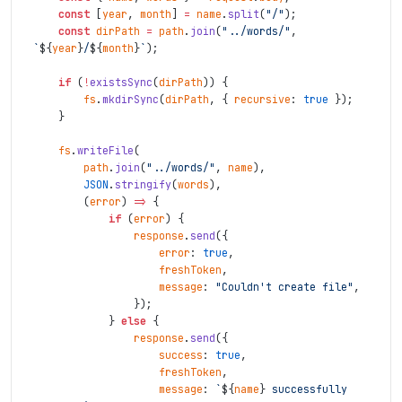
const
[
year
,
month
]
=
name
.
split
(
"/"
)
;
const
dirPath
=
path
.
join
(
"../words/"
,
`
${
year
}
/
${
month
}
`
)
;
if
(
!
existsSync
(
dirPath
)
)
{
fs
.
mkdirSync
(
dirPath
,
{
recursive
:
true
}
)
;
}
fs
.
writeFile
(
path
.
join
(
"../words/"
,
name
)
,
JSON
.
stringify
(
words
)
,
(
error
)
=>
{
if
(
error
)
{
response
.
send
(
{
error
:
true
,
freshToken
,
message
:
"Couldn't create file"
,
}
)
;
}
else
{
response
.
send
(
{
success
:
true
,
freshToken
,
message
:
`
${
name
}
 successfully 