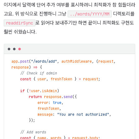
이지에서 달력에 단어 추가 여부를 표시하려니 최적화가 참 힘들더라
고요. 위 방식으로 진행하니 그냥
디렉토리를
../words/YYYY/MM
로 읽어다 보내주기만 하면 끝이니 최적화도 구현도
readdirSync
훨씬 쉬웠습니다.
app
.
post
(
"/words/add"
,
authMiddleware
,
(
request
,
response
)
=>
{
// Check if admin
const
{
user
,
freshToken
}
=
request
;
if
(
!
user
.
isAdmin
)
return
response
.
send
(
{
error
:
true
,
freshToken
,
message
:
"You are not authorized"
,
}
)
;
// Add words
const
{
name
,
words
}
=
request
.
body
;