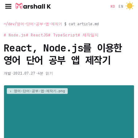
KO
EN
~/dev/영어-단어-공부-앱-제작기
$ cat article.md
# Node.js
# ReactJS
# TypeScript
# 제작일지
React, Node.js를 이용한
영어 단어 공부 앱 제작기
개발
·
2021.07.27
·
4분 읽기