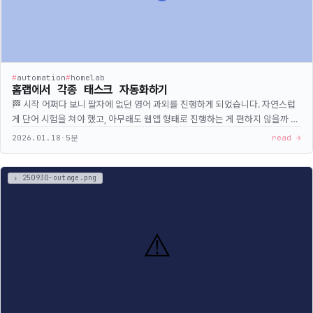
#
automation
#
homelab
홈랩에서 각종 태스크 자동화하기
🏁 시작 어쩌다 보니 팔자에 없던 영어 과외를 진행하게 되었습니다. 자연스럽
게 단어 시험을 쳐야 했고, 아무래도 웹앱 형태로 진행하는 게 편하지 않을까 싶
은 제 판단(과 같이 수업하시는 분의 당당한 요청)에 의해 단어 공부 및 시험을
2026.01.18
·
5분
read →
위한 웹앱을 제작했습니다. 살인적인 1주일이란 마감일과 함께요. 어디가서 코
딩한다고 말해봤자 얻는 건 학부생의 &quot;혹시 xx 언어도 다룰 줄 아세요?
&quot;라는 질문과