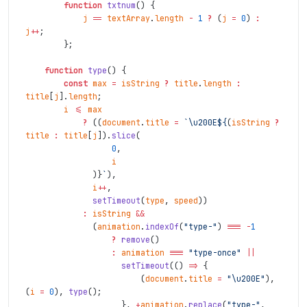
function
txtnum
(
)
{
j
==
textArray
.
length
-
1
?
(
j
=
0
)
:
j
++
;
}
;
function
type
(
)
{
const
max
=
isString
?
title
.
length
:
title
[
j
]
.
length
;
i
<=
max
?
(
(
document
.
title
=
`
\u200E
${
(
isString
?
title
:
title
[
j
]
)
.
slice
(
0
,
i
)
}
`
)
,
i
++
,
setTimeout
(
type
,
speed
)
)
:
isString
&&
(
animation
.
indexOf
(
"type-"
)
===
-
1
?
remove
(
)
:
animation
===
"type-once"
||
setTimeout
(
(
)
=>
{
(
document
.
title
=
"
\u200E
"
)
,
(
i
=
0
)
,
type
(
)
;
}
,
+
animation
.
replace
(
"type-"
,