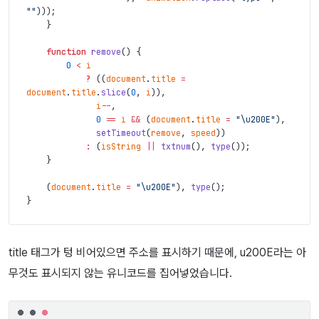
""
)
)
)
;
}
function
remove
(
)
{
0
<
i
?
(
(
document
.
title
=
document
.
title
.
slice
(
0
,
i
)
)
,
i
--
,
0
==
i
&&
(
document
.
title
=
"
\u200E
"
)
,
setTimeout
(
remove
,
speed
)
)
:
(
isString
||
txtnum
(
)
,
type
(
)
)
;
}
(
document
.
title
=
"
\u200E
"
)
,
type
(
)
;
}
title 태그가 텅 비어있으면 주소를 표시하기 때문에, u200E라는 아
무것도 표시되지 않는 유니코드를 집어넣었습니다.