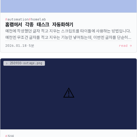
#
automation
#
homelab
홈랩에서 각종 태스크 자동화하기
예전에 작성했던 글자 적고 지우는 스크립트를 타이틀에 사용하는 방법입니다.
예전엔 무조건 글자를 적고 지우는 기능만 넣어뒀는데, 이번엔 글자를 단순히
적기만 하고 끝나는 기능과 지우는 애니메이션은 생략하고 적기만 하는 애니메
2026.01.18
·
5분
read →
이션 두 가지를 추가했습니다. 또한, Array뿐 아니라 String도 사용할 수 있도
록 업데이트했습니다.
#
장애