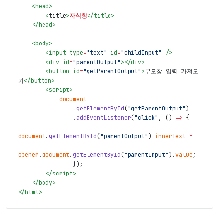
<
head
>
<
title
>
자식창
</
title
>
</
head
>
<
body
>
<
input
type
=
"text"
id
=
"childInput"
/>
<
div
id
=
"parentOutput"
>
</
div
>
<
button
id
=
"getParentOutput"
>
부모창 입력 가져오
기
</
button
>
<
script
>
document
.
getElementById
(
"getParentOutput"
)
.
addEventListener
(
"click"
,
(
)
=>
{
document
.
getElementById
(
"parentOutput"
)
.
innerText
=
opener
.
document
.
getElementById
(
"parentInput"
)
.
value
;
}
)
;
</
script
>
</
body
>
</
html
>