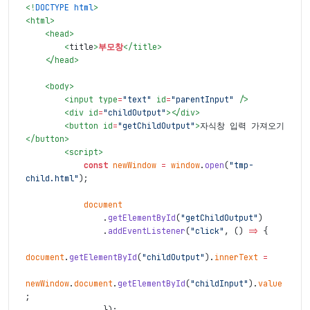
<!
DOCTYPE html
>
<
html
>
<
head
>
<
title
>
부모창
</
title
>
</
head
>
<
body
>
<
input
type
=
"text"
id
=
"parentInput"
/>
<
div
id
=
"childOutput"
>
</
div
>
<
button
id
=
"getChildOutput"
>
자식창 입력 가져오기
</
button
>
<
script
>
const
newWindow
=
window
.
open
(
"tmp-
child.html"
)
;
document
.
getElementById
(
"getChildOutput"
)
.
addEventListener
(
"click"
,
(
)
=>
{
document
.
getElementById
(
"childOutput"
)
.
innerText
=
newWindow
.
document
.
getElementById
(
"childInput"
)
.
value
;
}
)
;