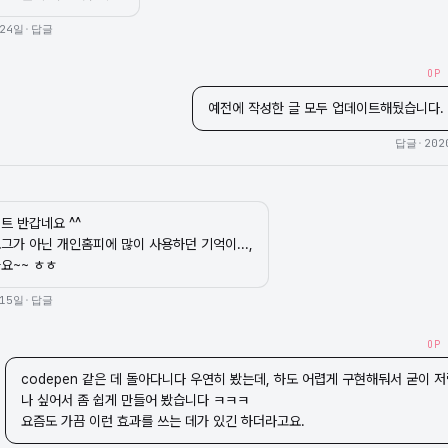
 24일
·
답글
OP
예전에 작성한 글 모두 업데이트해뒀습니다.
답글
·
202
 반갑네요 ^^

그가 아닌 개인홈피에 많이 사용하던 기억이...,

요~~ ㅎㅎ
 15일
·
답글
OP
codepen 같은 데 돌아다니다 우연히 봤는데, 하도 어렵게 구현해둬서 굳이 저
나 싶어서 좀 쉽게 만들어 봤습니다 ㅋㅋㅋ

요즘도 가끔 이런 효과를 쓰는 데가 있긴 하더라고요.