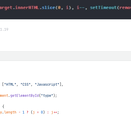
1.19
[
"HTML"
,
"CSS"
,
"Javascript"
]
,
ment
.
getElementById
(
"type"
)
;
{
y
.
length
-
1
?
(
j
=
0
)
:
j
++
;