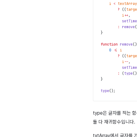
i
<
textArray
?
(
(
targe
i
++
,
setTime
:
remove
(
}
function
remove
(
)
0
<=
i
?
(
(
targe
i
--
,
setTime
:
(
type
(
)
}
type
(
)
;
type은 글자를 적는 
둘 다 재귀함수입니다.
txtArray에서 글자