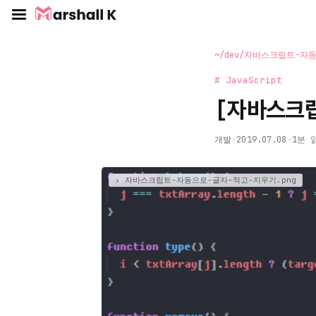
~/dev/자바스크립트-자
# JavaScript
[자바스크
개발
·
2019.07.08
·
1분 