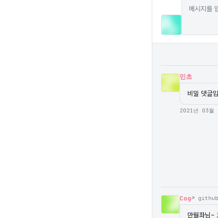
민초
비밀 댓글
2021년 03월
Cog
↗ githu
만월좌님~ 