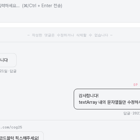
— 작성한 댓글은 수정하거나 삭제할 수 없습니다 —
입니다
 21일
·
답글
OP
감사합니다!

textArray 내의 문자열들만 수정
답글
·
202
b.com/cog25
코드블럭 픽스해주세요!