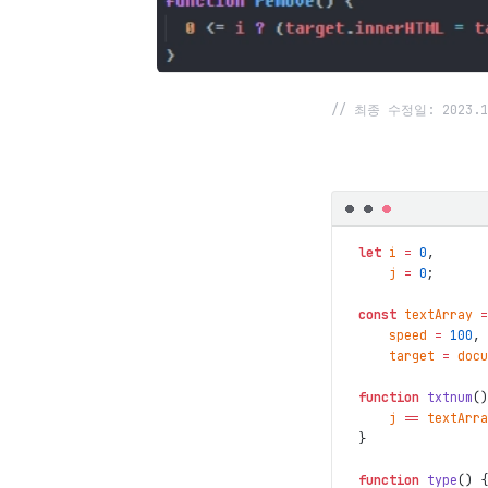
// 최종 수정일: 2023.1
let
i
=
0
,
j
=
0
;
const
textArray
=
speed
=
100
,
target
=
docu
function
txtnum
(
)
j
==
textArra
}
function
type
(
)
{