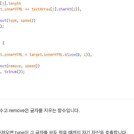
[
j
]
.
length
t
.
innerHTML
+=
textArray
[
j
]
.
charAt
(
i
)
)
,
out
(
type
,
speed
)
)
)
;
{
t
.
innerHTML
=
target
.
innerHTML
.
slice
(
0
,
i
)
)
,
out
(
remove
,
speed
)
)
,
txtnum
(
)
)
;
함수고 remove은 글자를 지우는 함수입니다.
를 가져오면 type이 그 글자를 모두 적을 때까지 자기 자신을 호출합니다.