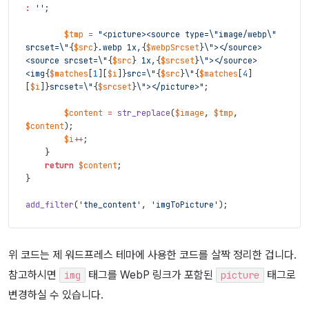
:
''
;
$tmp
=
"<picture><source type=
\"
image/webp
\"
srcset=
\"
{
$src
}
.webp 1x,
{
$webpSrcset
}
\"
></source>
<source srcset=
\"
{
$src
}
 1x,
{
$srcset
}
\"
></source>
<img
{
$matches
[
1
]
[
$i
]
}
src=
\"
{
$src
}
\"
{
$matches
[
4
]
[
$i
]
}
srcset=
\"
{
$srcset
}
\"
></picture>"
;
$content
=
str_replace
(
$image
,
$tmp
,
$content
)
;
$i
++
;
}
return
$content
;
}
add_filter
(
'the_content'
,
'imgToPicture'
)
;
위 코드는 제 워드프레스 테마에 사용한 코드를 살짝 정리한 겁니다.
참고하시면
태그를 WebP 링크가 포함된
태그로
img
picture
변경하실 수 있습니다.