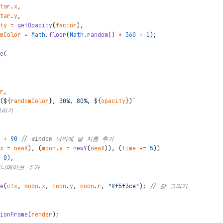
tar
.
x
,
tar
.
y
,
ty
=
getOpacity
(
factor
)
,
mColor
=
Math
.
floor
(
Math
.
random
(
)
*
360
+
1
)
;
e
(
r
,
(
${
randomColor
}
, 30%, 80%, 
${
opacity
}
)`
그리기
+
90
// window 너비에 달 지름 추가
x
=
newX
)
,
(
moon
.
y
=
newY
(
newX
)
)
,
(
time
+=
5
)
)
0
)
,
애니메이션 추가
e
(
ctx
,
moon
.
x
,
moon
.
y
,
moon
.
r
,
"#f5f3ce"
)
;
// 달 그리기
ionFrame
(
render
)
;