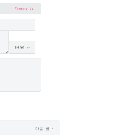
#comments
send ↵
다음 글