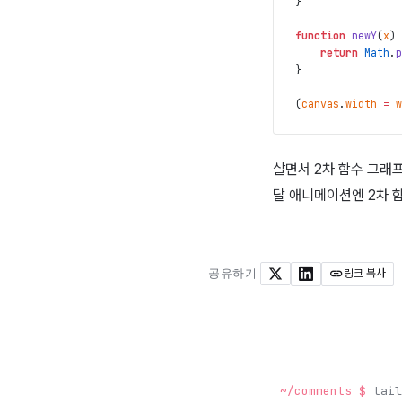
}
function
newY
(
x
)
return
Math
.
p
}
(
canvas
.
width
=
w
살면서 2차 함수 그래
달 애니메이션엔 2차 
공유하기
링크 복사
X
LinkedIn
~/comments
$
tail