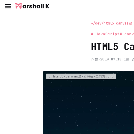
~/dev/html5-canva
# JavaScript
# canv
HTML5 
개발
·
2019.07.18
·
1분 