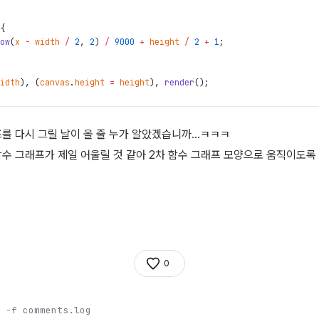
{
ow
(
x
-
width
/
2
,
2
)
/
9000
+
height
/
2
+
1
;
idth
)
,
(
canvas
.
height
=
height
)
,
render
(
)
;
프를 다시 그릴 날이 올 줄 누가 알았겠습니까…ㅋㅋㅋ
함수 그래프가 제일 어울릴 것 같아 2차 함수 그래프 모양으로 움직이도록
0
 -f comments.log