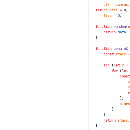
ctx
=
canvas
.
let
counter
=
0
,
time
=
0
;
function
random
(
m
return
Math
.
f
}
function
createSt
const
stars
=
for
(
let
x
=
for
(
let
const
x
y
r
}
;
stars
}
}
return
stars
;
}