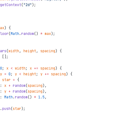
getContext
(
"2d"
)
;
ax
)
{
loor
(
Math
.
random
(
)
*
max
)
;
ars
(
width
,
height
,
spacing
)
{
[
]
;
0
;
x
<
width
;
x
+=
spacing
)
{
y
=
0
;
y
<
height
;
y
+=
spacing
)
{
star
=
{
:
x
+
random
(
spacing
)
,
:
y
+
random
(
spacing
)
,
:
Math
.
random
(
)
*
1.5
,
.
push
(
star
)
;