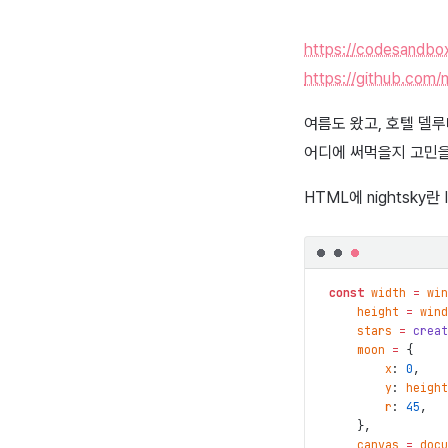
https://codesandbox
https://github.com/
여름도 왔고, 호텔 델
어디에 써먹을지 고민을 
HTML에 nightsky
const
width
=
win
height
=
wind
stars
=
creat
moon
=
{
x
:
0
,
y
:
height
r
:
45
,
}
,
canvas
=
docu