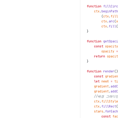
function
fillCirc
ctx
.
beginPath
(
ctx
.
fill
ctx
.
arc
(
x
ctx
.
fill
(
}
function
getOpaci
const
opacity
opacity
=
return
opacit
}
function
render
(
)
const
gradien
let
newX
=
ti
gradient
.
addC
gradient
.
addC
//배경 그래디
ctx
.
fillStyle
ctx
.
fillRect
(
stars
.
forEach
const
fac