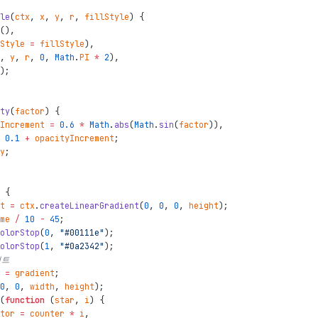
le
(
ctx
,
x
,
y
,
r
,
fillStyle
)
{
(
)
,
Style
=
fillStyle
)
,
,
y
,
r
,
0
,
Math
.
PI
*
2
)
,
)
;
ty
(
factor
)
{
Increment
=
0.6
*
Math
.
abs
(
Math
.
sin
(
factor
)
)
,
0.1
+
opacityIncrement
;
y
;
{
t
=
ctx
.
createLinearGradient
(
0
,
0
,
0
,
height
)
;
me
/
10
-
45
;
olorStop
(
0
,
"#00111e"
)
;
olorStop
(
1
,
"#0a2342"
)
;
언트
=
gradient
;
0
,
0
,
width
,
height
)
;
(
function
(
star
,
i
)
{
tor
=
counter
*
i
,