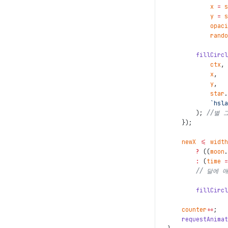
x
=
s
y
=
s
opaci
rando
fillCircl
ctx
,
x
,
y
,
star
.
`hsla
)
;
//별 
}
)
;
newX
<=
width
?
(
(
moon
.
:
(
time
=
// 달에 
fillCircl
counter
++
;
requestAnimat