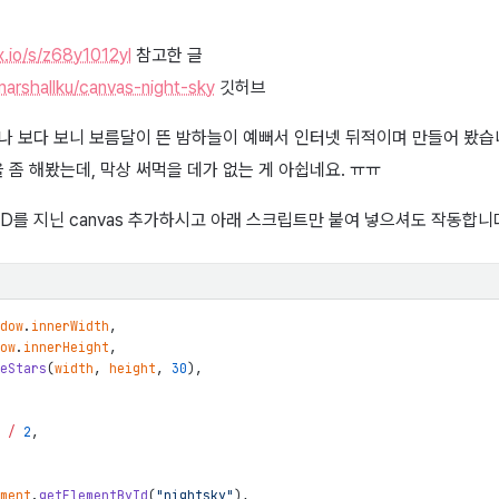
.io/s/z68y1012yl
참고한 글
marshallku/canvas-night-sky
깃허브
루나 보다 보니 보름달이 뜬 밤하늘이 예뻐서 인터넷 뒤적이며 만들어 봤습
좀 해봤는데, 막상 써먹을 데가 없는 게 아쉽네요. ㅠㅠ
란 ID를 지닌 canvas 추가하시고 아래 스크립트만 붙여 넣으셔도 작동합니
dow
.
innerWidth
,
ow
.
innerHeight
,
eStars
(
width
,
height
,
30
)
,
/
2
,
ment
.
getElementById
(
"nightsky"
)
,