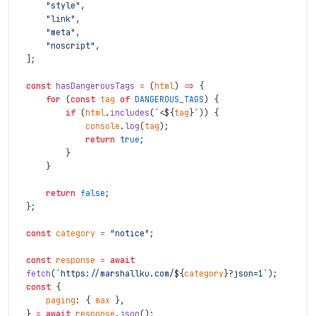
"style"
,
"link"
,
"meta"
,
"noscript"
,
]
;
const
hasDangerousTags
=
(
html
)
=>
{
for
(
const
tag
of
DANGEROUS_TAGS
)
{
if
(
html
.
includes
(
`<
${
tag
}
`
)
)
{
console
.
log
(
tag
)
;
return
true
;
}
}
return
false
;
}
;
const
category
=
"notice"
;
const
response
=
await
fetch
(
`https://marshallku.com/
${
category
}
?json=1`
)
;
const
{
paging
:
{
max
}
,
}
=
await
response
.
json
(
)
;