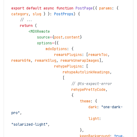
export
default
async
function
PostPage
(
{
params
:
{
category
,
slug
}
}
:
PostProps
)
{
// ...
return
(
<
MDXRemote
source
=
{
post
.
content
}
options
=
{
{
mdxOptions
:
{
remarkPlugins
:
[
remarkToc
,
remarkGfm
,
remarkSlug
,
remarkUnwrapImages
]
,
rehypePlugins
:
[
rehypeAutolinkHeadings
,
[
// @ts-expect-error
rehypePrettyCode
,
{
theme
:
{
dark
:
"one-dark-
pro"
,
light
:
"solarized-light"
,
}
,
keepBackground
:
true
,