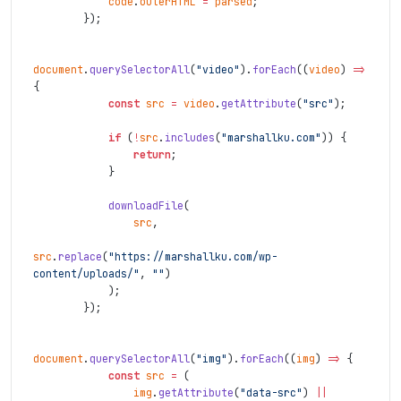
code
.
outerHTML
=
parsed
;
}
)
;
document
.
querySelectorAll
(
"video"
)
.
forEach
(
(
video
)
=>
{
const
src
=
video
.
getAttribute
(
"src"
)
;
if
(
!
src
.
includes
(
"marshallku.com"
)
)
{
return
;
}
downloadFile
(
src
,
src
.
replace
(
"https://marshallku.com/wp-
content/uploads/"
,
""
)
)
;
}
)
;
document
.
querySelectorAll
(
"img"
)
.
forEach
(
(
img
)
=>
{
const
src
=
(
img
.
getAttribute
(
"data-src"
)
||