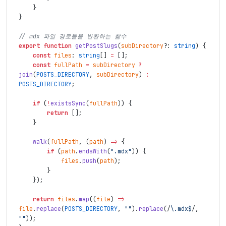
}
}
// mdx 파일 경로들을 반환하는 함수
export
function
getPostSlugs
(
subDirectory
?
:
string
)
{
const
files
:
string
[
]
=
[
]
;
const
fullPath
=
subDirectory
?
join
(
POSTS_DIRECTORY
,
subDirectory
)
:
POSTS_DIRECTORY
;
if
(
!
existsSync
(
fullPath
)
)
{
return
[
]
;
}
walk
(
fullPath
,
(
path
)
=>
{
if
(
path
.
endsWith
(
".mdx"
)
)
{
files
.
push
(
path
)
;
}
}
)
;
return
files
.
map
(
(
file
)
=>
file
.
replace
(
POSTS_DIRECTORY
,
""
)
.
replace
(
/
\.mdx$
/
,
""
)
)
;