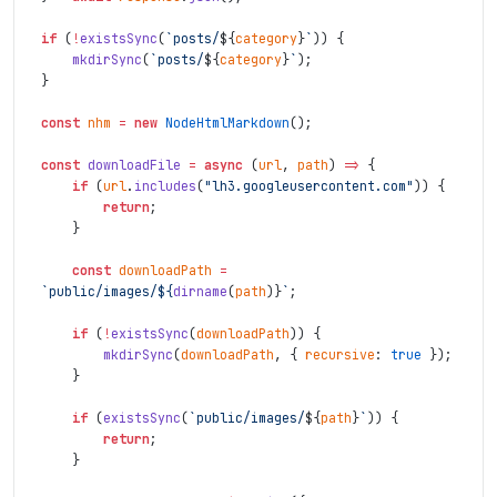
if
(
!
existsSync
(
`posts/
${
category
}
`
)
)
{
mkdirSync
(
`posts/
${
category
}
`
)
;
}
const
nhm
=
new
NodeHtmlMarkdown
(
)
;
const
downloadFile
=
async
(
url
,
path
)
=>
{
if
(
url
.
includes
(
"lh3.googleusercontent.com"
)
)
{
return
;
}
const
downloadPath
=
`public/images/${
dirname
(
path
)
}
`
;
if
(
!
existsSync
(
downloadPath
)
)
{
mkdirSync
(
downloadPath
,
{
recursive
:
true
}
)
;
}
if
(
existsSync
(
`public/images/
${
path
}
`
)
)
{
return
;
}