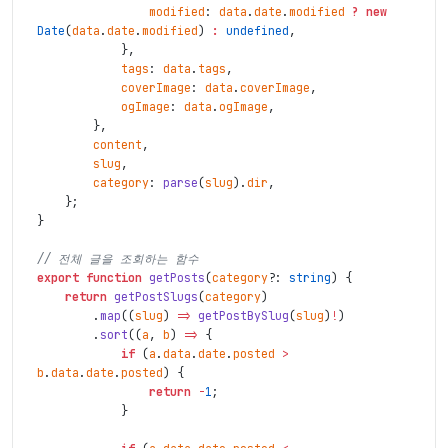
modified
:
data
.
date
.
modified
?
new
Date
(
data
.
date
.
modified
)
:
undefined
,
}
,
tags
:
data
.
tags
,
coverImage
:
data
.
coverImage
,
ogImage
:
data
.
ogImage
,
}
,
content
,
slug
,
category
:
parse
(
slug
)
.
dir
,
}
;
}
// 전체 글을 조회하는 함수
export
function
getPosts
(
category
?
:
string
)
{
return
getPostSlugs
(
category
)
.
map
(
(
slug
)
=>
getPostBySlug
(
slug
)
!
)
.
sort
(
(
a
,
b
)
=>
{
if
(
a
.
data
.
date
.
posted
>
b
.
data
.
date
.
posted
)
{
return
-
1
;
}