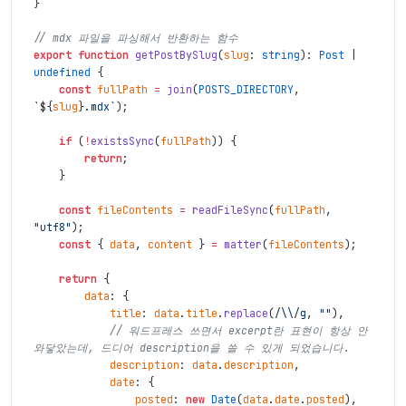
}
// mdx 파일을 파싱해서 반환하는 함수
export
function
getPostBySlug
(
slug
:
string
)
:
Post
|
undefined
{
const
fullPath
=
join
(
POSTS_DIRECTORY
,
`
${
slug
}
.mdx`
)
;
if
(
!
existsSync
(
fullPath
)
)
{
return
;
}
const
fileContents
=
readFileSync
(
fullPath
,
"utf8"
)
;
const
{
data
,
content
}
=
matter
(
fileContents
)
;
return
{
data
:
{
title
:
data
.
title
.
replace
(
/
\\
/
g
,
""
)
,
// 워드프레스 쓰면서 excerpt란 표현이 항상 안 
와닿았는데, 드디어 description을 쓸 수 있게 되었습니다.
description
:
data
.
description
,
date
:
{
posted
:
new
Date
(
data
.
date
.
posted
)
,