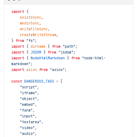
import
{
existsSync
,
mkdirSync
,
writeFileSync
,
createWriteStream
,
}
from
"fs"
;
import
{
dirname
}
from
"path"
;
import
{
JSDOM
}
from
"jsdom"
;
import
{
NodeHtmlMarkdown
}
from
"node-html-
markdown"
;
import
axios
from
"axios"
;
const
DANGEROUS_TAGS
=
[
"script"
,
"iframe"
,
"object"
,
"embed"
,
"form"
,
"input"
,
"textarea"
,
"video"
,
"audio"
,