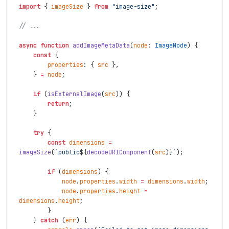
import
{
imageSize
}
from
"image-size"
;
// ...
async
function
addImageMetaData
(
node
:
ImageNode
)
{
const
{
properties
:
{
src
}
,
}
=
node
;
if
(
isExternalImage
(
src
)
)
{
return
;
}
try
{
const
dimensions
=
imageSize
(
`public
${
decodeURIComponent
(
src
)
}
`
)
;
if
(
dimensions
)
{
node
.
properties
.
width
=
dimensions
.
width
;
node
.
properties
.
height
=
dimensions
.
height
;
}
}
catch
(
err
)
{