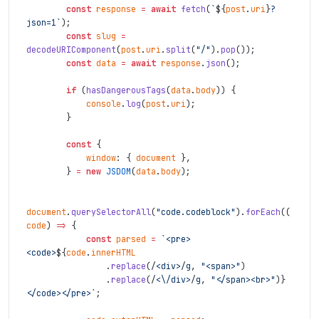
const
response
=
await
fetch
(
`
${
post
.
uri
}
?
json=1`
)
;
const
slug
=
decodeURIComponent
(
post
.
uri
.
split
(
"/"
)
.
pop
(
)
)
;
const
data
=
await
response
.
json
(
)
;
if
(
hasDangerousTags
(
data
.
body
)
)
{
console
.
log
(
post
.
uri
)
;
}
const
{
window
:
{
document
}
,
}
=
new
JSDOM
(
data
.
body
)
;
document
.
querySelectorAll
(
"code.codeblock"
)
.
forEach
(
(
code
)
=>
{
const
parsed
=
`<pre>
<code>
${
code
.
innerHTML
.
replace
(
/
<div>
/
g
,
"<span>"
)
.
replace
(
/
<\/div>
/
g
,
"</span><br>"
)
}
</code></pre>`
;