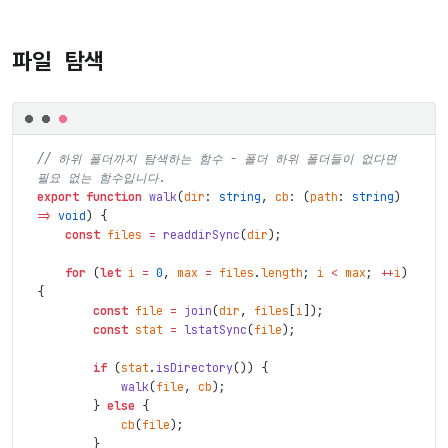
파일 탐색
// 하위 폴더까지 탐색하는 함수 - 폴더 하위 폴더들이 없다면 
필요 없는 함수입니다.
export
function
walk
(
dir
:
string
,
cb
:
(
path
:
string
)
=>
void
)
{
const
files
=
readdirSync
(
dir
)
;
for
(
let
i
=
0
,
max
=
files
.
length
;
i
<
max
;
++
i
)
{
const
file
=
join
(
dir
,
files
[
i
]
)
;
const
stat
=
lstatSync
(
file
)
;
if
(
stat
.
isDirectory
(
)
)
{
walk
(
file
,
cb
)
;
}
else
{
cb
(
file
)
;
}