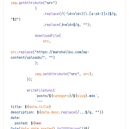
img
.
getAttribute
(
"src"
)
)
.
replace
(
/
(-\d+x\d+)(\.[a-zA-Z]+)$
/
g
,
"$2"
)
.
replace
(
/
=w\d+$
/
g
,
""
)
;
downloadFile
(
src
,
src
.
replace
(
"https://marshallku.com/wp-
content/uploads/"
,
""
)
)
;
img
.
setAttribute
(
"src"
,
src
)
;
}
)
;
writeFileSync
(
`posts/
${
category
}
/
${
slug
}
.mdx`
,
`---
title: 
${
data
.
title
}
description: 
${
data
.
desc
.
replace
(
/
...$
/
g
,
""
)
}
date:
  posted: 
${
new
Date
(
data
.
date
.
posted
)
.
toISOString
(
)
}
${