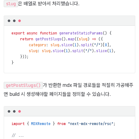
은 배열로 받아서 처리했습니다.
slug
export
async
function
generateStaticParams
(
)
{
return
getPostSlugs
(
)
.
map
(
(
slug
)
=>
(
{
category
:
slug
.
slice
(
1
)
.
split
(
"/"
)
[
0
]
,
slug
:
slug
.
slice
(
1
)
.
split
(
"/"
)
.
slice
(
1
)
,
}
)
)
;
}
가 반환한 mdx 파일 경로들을 적절히 가공해주
getPostSlugs()
면 build 시 생성해야할 페이지들을 정의할 수 있습니다.
import
{
MDXRemote
}
from
"next-mdx-remote/rsc"
;
// ...