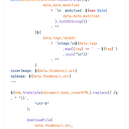
data
.
date
.
modified
?
`
\n
  modified: 
${
new
Date
(
data
.
date
.
modified
)
.
toISOString
(
)
}
`
:
""
}
${
data
.
tags
.
length
?
`
\n
tags:
\n
${
data
.
tags
.
map
(
(
tag
)
=>
`  - 
${
tag
}
`
)
.
join
(
"
\n
"
)
}
`
:
""
}
coverImage: 
${
data
.
thumbnail
.
src
}
ogImage: 
${
data
.
thumbnail
.
src
}
---
${
nhm
.
translate
(
document
.
body
.
innerHTML
)
.
replace
(
/
/
g
,
" "
)
}
`
,
"utf-8"
)
;
downloadFile
(
data
.
thumbnail
.
src
,