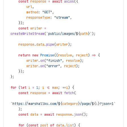
const
response
=
await
axios
(
{
url
,
method
:
"GET"
,
responseType
:
"stream"
,
}
)
;
const
writer
=
createWriteStream
(
`public/images/
${
path
}
`
)
;
response
.
data
.
pipe
(
writer
)
;
return
new
Promise
(
(
resolve
,
reject
)
=>
{
writer
.
on
(
"finish"
,
resolve
)
;
writer
.
on
(
"error"
,
reject
)
;
}
)
;
}
;
for
(
let
i
=
1
;
i
<=
max
;
++
i
)
{
const
response
=
await
fetch
(
`https://marshallku.com/
${
category
}
/page/
${
i
}
?json=1`
)
;
const
data
=
await
response
.
json
(
)
;
for
(
const
post
of
data
.
list
)
{